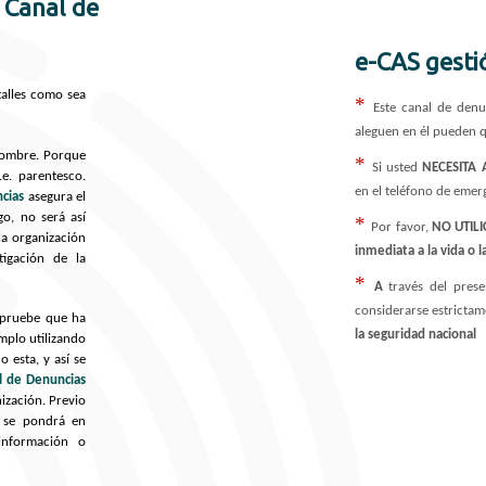
 Canal de
e-CAS gesti
talles como sea
*
Este canal de den
aleguen en él pueden 
 nombre. Porque
*
Si usted
NECESITA
.e. parentesco.
en el teléfono de emer
cias
asegura el
o, no será así
*
Por favor,
NO UTIL
la organización
inmediata a la vida o 
tigación de la
*
A
través del pres
considerarse estrictam
mpruebe que ha
la seguridad nacional
emplo utilizando
 esta, y así se
l de Denuncias
ización. Previo
se pondrá en
información o