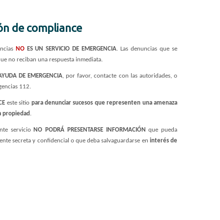
ón de compliance
uncias
NO
ES UN SERVICIO DE EMERGENCIA
. Las denuncias que se
que no reciban una respuesta inmediata.
 AYUDA DE EMERGENCIA
, por favor, contacte con las autoridades, o
gencias 112.
ICE
este sitio
para denunciar sucesos que representen una amenaza
la propiedad
.
ente servicio
NO PODRÁ PRESENTARSE INFORMACIÓN
que pueda
ente secreta y confidencial o que deba salvaguardarse en
interés de