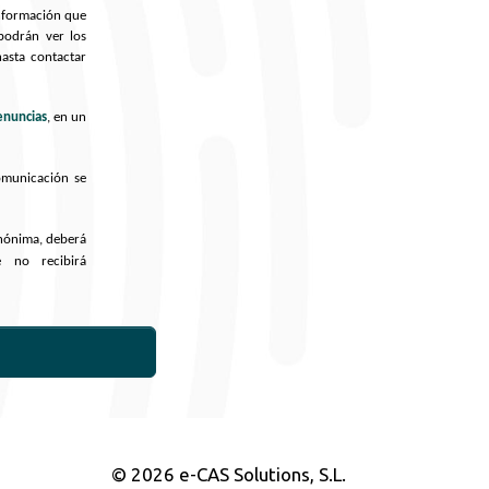
información que
podrán ver los
hasta contactar
enuncias
, en un
omunicación se
anónima, deberá
e no recibirá
© 2026 e-CAS Solutions, S.L.